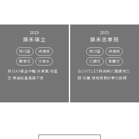
2025
2025
築禾琢立
築禾忠孝苑
林口區
綠建築
林口區
綠建築
願景宅
文青系
公園宅
景觀宅
林口A9黃金中軸 沐青風 仰星
在OUTLET時尚與公園濃綠之
空 幸福能量森森不息
間 收藏 傾城羨慕的夢幻座標