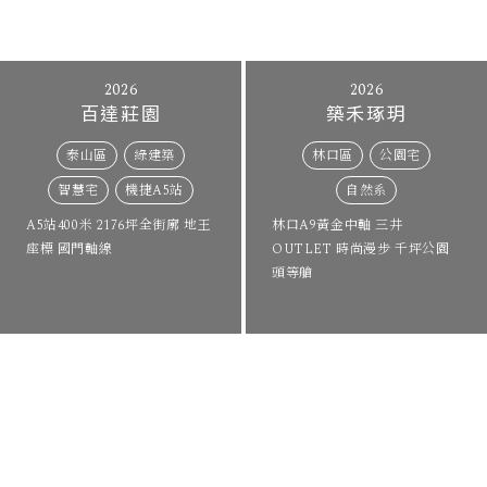
2026
2026
百達莊園
築禾琢玥
泰山區
綠建築
林口區
公園宅
智慧宅
機捷A5站
自然系
A5站400米 2176坪全街廓 地王
國際莊園
林口A9黃金中軸 三井
座標 國門軸線
OUTLET 時尚漫步 千坪公園
頭等艙