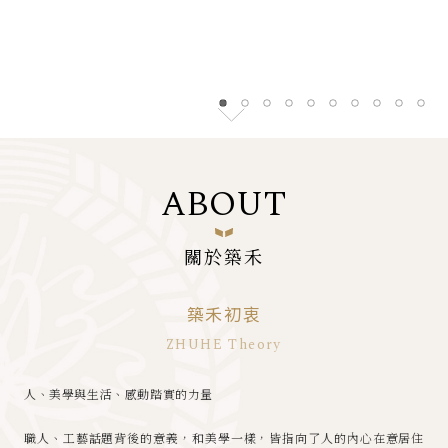
ABOUT
關於築禾
築禾初衷
ZHUHE Theory
⼈、美學與⽣活、感動踏實的⼒量
職⼈、⼯藝話題背後的意義，和美學⼀樣，皆指向了⼈的內⼼在意居住