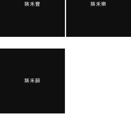
築禾豐
築禾樂
築禾韻