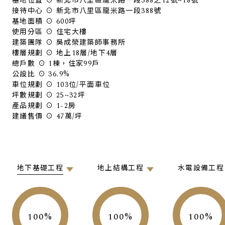
基地位置 ⊙ 新北市八里區龍米路一段388之12號~18號
接待中心 ⊙ 新北市八里區龍米路一段388號
基地面積 ⊙ 600坪
使用分區 ⊙ 住宅大樓
建築團隊 ⊙ 吳成榮建築師事務所
樓層規劃 ⊙ 地上18層/地下4層
總戶數 ⊙ 1棟，住家99戶
公設比 ⊙ 36.9%
車位規劃 ⊙ 103位/平面車位
坪數規劃 ⊙ 25~32坪
產品規劃 ⊙ 1-2房
建議售價 ⊙ 47萬/坪
地下基礎工程
地上結構工程
水電設備工程
100
100
100