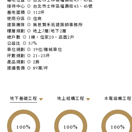
基地位置 ⊙ 台北市士林區福壽街43、45號
接待中心 ⊙ 台北市士林區福壽街43、45號
基地面積 ⊙ 112坪
使用分區 ⊙ 住商
建築團隊 ⊙ 吳思賢禾拓建築師事務所
樓層規劃 ⊙ 地上7層/地下2層
總戶數 ⊙ 1棟，住家20，店面2戶
公設比 ⊙ 37%
車位規劃 ⊙ 19位/機械車位
坪數規劃 ⊙ 21~23坪
產品規劃 ⊙ 2房
建議售價 ⊙ 89萬/坪
地下基礎工程
地上結構工程
水電設備工程
100
100
100