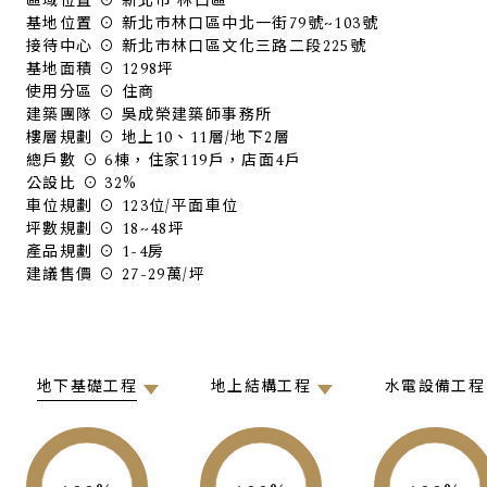
區域位置 ⊙ 新北市 林口區
基地位置 ⊙ 新北市林口區中北一街79號~103號
接待中心 ⊙ 新北市林口區文化三路二段225號
基地面積 ⊙ 1298坪
使用分區 ⊙ 住商
建築團隊 ⊙ 吳成榮建築師事務所
樓層規劃 ⊙ 地上10、11層/地下2層
總戶數 ⊙ 6棟，住家119戶，店面4戶
公設比 ⊙ 32%
車位規劃 ⊙ 123位/平面車位
坪數規劃 ⊙ 18~48坪
產品規劃 ⊙ 1-4房
建議售價 ⊙ 27-29萬/坪
地下基礎工程
地上結構工程
水電設備工程