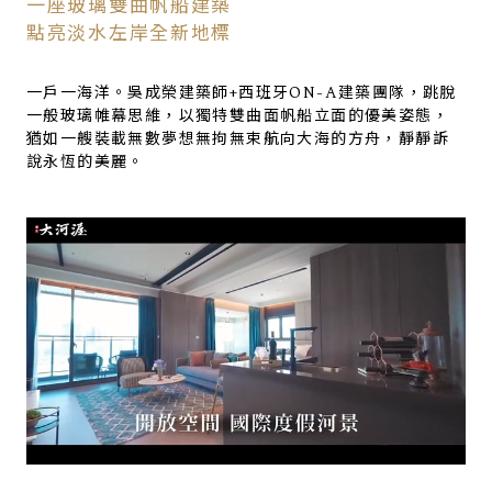
一座玻璃雙曲帆船建築
點亮淡水左岸全新地標
一戶一海洋。吳成榮建築師+西班牙ON-A建築團隊，跳脫
一般玻璃帷幕思維，以獨特雙曲面帆船立面的優美姿態，
猶如一艘裝載無數夢想無拘無束航向大海的方舟，靜靜訴
說永恆的美麗。