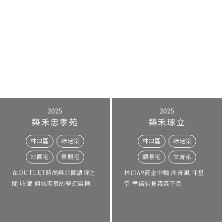
2025
2025
築禾忠孝苑
築禾琢立
林口區
綠建築
林口區
綠建築
公園宅
景觀宅
願景宅
文青系
在OUTLET時尚與公園濃綠之
林口A9黃金中軸 沐青風 仰星
間 收藏 傾城羨慕的夢幻座標
空 幸福能量森森不息