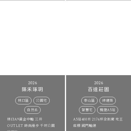
2026
2026
築禾琢玥
百達莊園
林口區
公園宅
泰山區
綠建築
自然系
智慧宅
機捷A5站
林口A9黃金中軸 三井
A5站400米 2176坪全街廓 地王
國際莊園
OUTLET 時尚漫步 千坪公園
座標 國門軸線